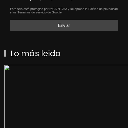
aceptacion política de privacida
Este sitio está protegido por reCAPTCHA y se aplican la
Política de privacidad
reCAPTCHA
*
y los
Términos de servicio
de Google.
Enviar
Lo más leido