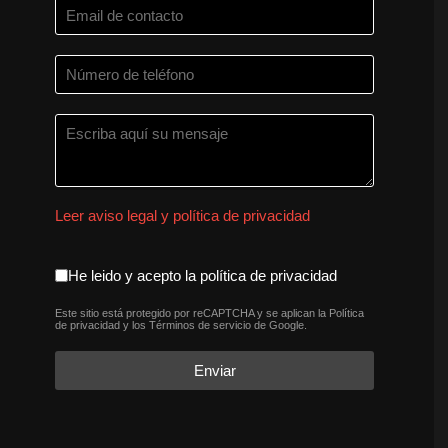
Leer aviso legal y política de privacidad
aceptacion política de privaci
He leido y acepto la política de privacidad
Este sitio está protegido por reCAPTCHA y se aplican la
Política
reCAPTCHA
*
de privacidad
y los
Términos de servicio
de Google.
Enviar