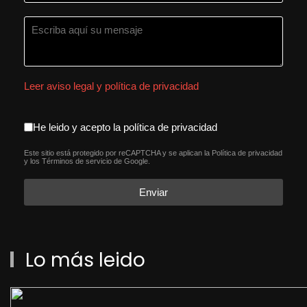
Leer aviso legal y política de privacidad
aceptacion política de privacida
He leido y acepto la política de privacidad
Este sitio está protegido por reCAPTCHA y se aplican la
Política de privacidad
reCAPTCHA
*
y los
Términos de servicio
de Google.
Enviar
Lo más leido