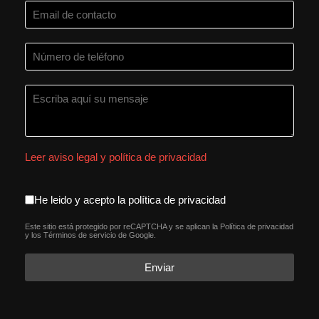
Leer aviso legal y política de privacidad
aceptacion política de privacida
He leido y acepto la política de privacidad
Este sitio está protegido por reCAPTCHA y se aplican la
Política de privacidad
reCAPTCHA
*
y los
Términos de servicio
de Google.
Enviar