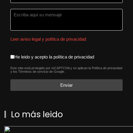
Leer aviso legal y política de privacidad
aceptacion política de privacida
He leido y acepto la política de privacidad
Este sitio está protegido por reCAPTCHA y se aplican la
Política de privacidad
reCAPTCHA
*
y los
Términos de servicio
de Google.
Enviar
Lo más leido