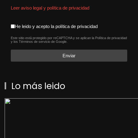
Leer aviso legal y política de privacidad
aceptacion política de privacida
He leido y acepto la política de privacidad
Este sitio está protegido por reCAPTCHA y se aplican la
Política de privacidad
reCAPTCHA
*
y los
Términos de servicio
de Google.
Enviar
Lo más leido