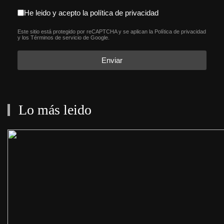
aceptacion política de privacida
He leido y acepto la política de privacidad
Este sitio está protegido por reCAPTCHA y se aplican la
Política de privacidad
reCAPTCHA
*
y los
Términos de servicio
de Google.
Enviar
Lo más leido