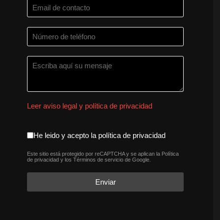
Leer aviso legal y política de privacidad
aceptacion política de privaci
He leido y acepto la política de privacidad
Este sitio está protegido por reCAPTCHA y se aplican la
Política
reCAPTCHA
*
de privacidad
y los
Términos de servicio
de Google.
Enviar