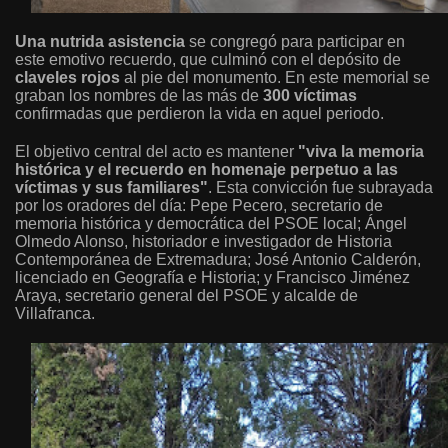
Una nutrida asistencia
se congregó para participar en
este emotivo recuerdo, que culminó con el depósito de
claveles rojos
al pie del monumento. En este memorial se
graban los nombres de las más de
300 víctimas
confirmadas que perdieron la vida en aquel periodo.
El objetivo central del acto es mantener
"viva la memoria
histórica y el recuerdo en homenaje perpetuo a las
víctimas y sus familiares"
. Esta convicción fue subrayada
por los oradores del día: Pepe Pecero, secretario de
memoria histórica y democrática del PSOE local; Ángel
Olmedo Alonso, historiador e investigador de Historia
Contemporánea de Extremadura; José Antonio Calderón,
licenciado en Geografía e Historia; y Francisco Jiménez
Araya, secretario general del PSOE y alcalde de
Villafranca.