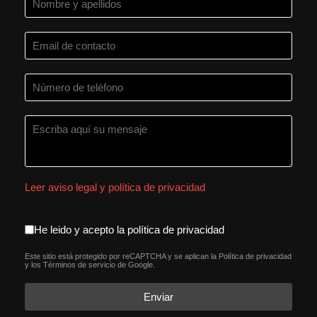
Leer aviso legal y política de privacidad
aceptacion política de privacida
He leido y acepto la política de privacidad
Este sitio está protegido por reCAPTCHA y se aplican la
Política de privacidad
reCAPTCHA
*
y los
Términos de servicio
de Google.
Enviar