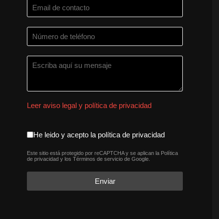
Leer aviso legal y política de privacidad
aceptacion política de privaci
He leido y acepto la política de privacidad
Este sitio está protegido por reCAPTCHA y se aplican la
Política
reCAPTCHA
*
de privacidad
y los
Términos de servicio
de Google.
Enviar