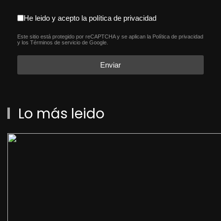
aceptacion política de privacida
He leido y acepto la política de privacidad
Este sitio está protegido por reCAPTCHA y se aplican la
Política de privacidad
reCAPTCHA
*
y los
Términos de servicio
de Google.
Enviar
Lo más leido