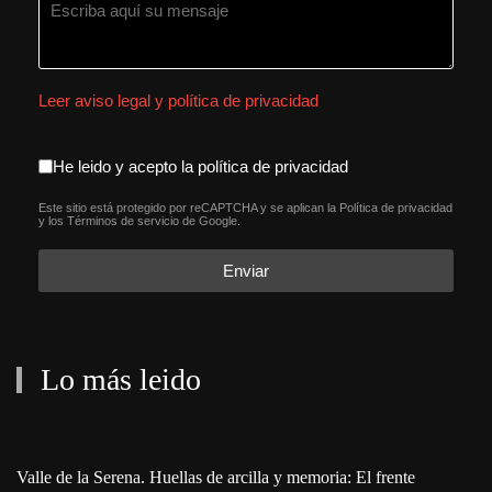
Leer aviso legal y política de privacidad
aceptacion política de privacida
He leido y acepto la política de privacidad
Este sitio está protegido por reCAPTCHA y se aplican la
Política de privacidad
reCAPTCHA
*
y los
Términos de servicio
de Google.
Enviar
Lo más leido
Valle de la Serena. Huellas de arcilla y memoria: El frente