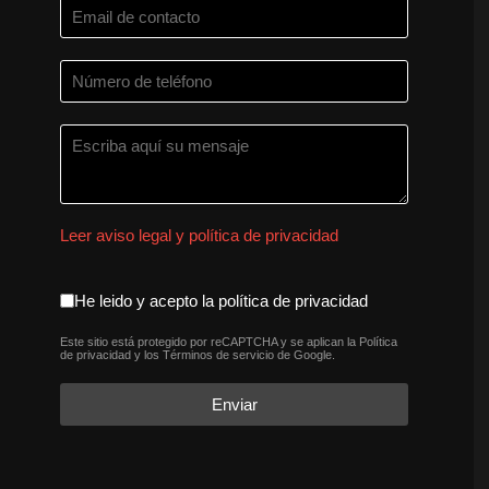
Leer aviso legal y política de privacidad
aceptacion política de privaci
He leido y acepto la política de privacidad
Este sitio está protegido por reCAPTCHA y se aplican la
Política
reCAPTCHA
*
de privacidad
y los
Términos de servicio
de Google.
Enviar