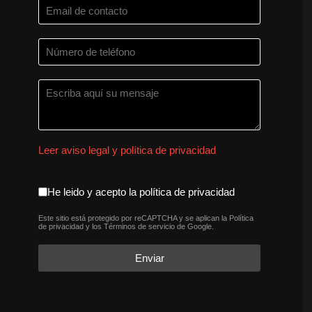
Leer aviso legal y política de privacidad
aceptacion política de privaci
He leido y acepto la política de privacidad
Este sitio está protegido por reCAPTCHA y se aplican la
Política
reCAPTCHA
*
de privacidad
y los
Términos de servicio
de Google.
Enviar