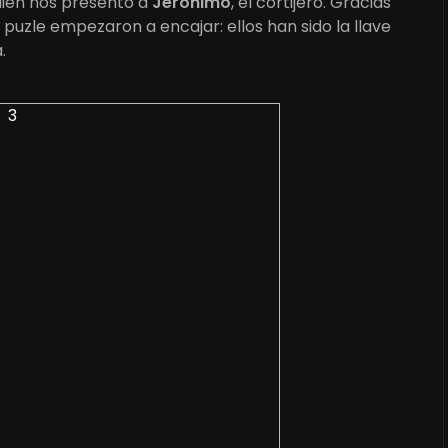
uien nos presentó a
Jerónimo
, el cortijero. Gracias
puzle empezaron a encajar: ellos han sido la llave
.