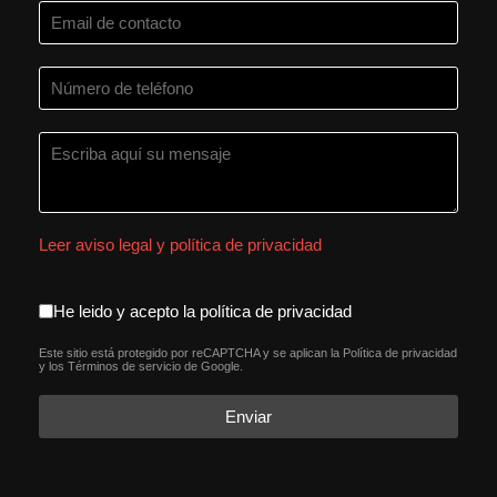
Leer aviso legal y política de privacidad
aceptacion política de privacida
He leido y acepto la política de privacidad
Este sitio está protegido por reCAPTCHA y se aplican la
Política de privacidad
reCAPTCHA
*
y los
Términos de servicio
de Google.
Enviar