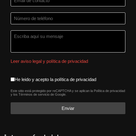
Leer aviso legal y política de privacidad
aceptacion política de privacida
He leido y acepto la política de privacidad
Este sitio está protegido por reCAPTCHA y se aplican la
Política de privacidad
reCAPTCHA
*
y los
Términos de servicio
de Google.
Enviar