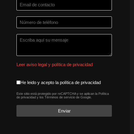
Leer aviso legal y política de privacidad
aceptacion política de privaci
He leido y acepto la política de privacidad
Este sitio está protegido por reCAPTCHA y se aplican la
Política
reCAPTCHA
*
de privacidad
y los
Términos de servicio
de Google.
Enviar