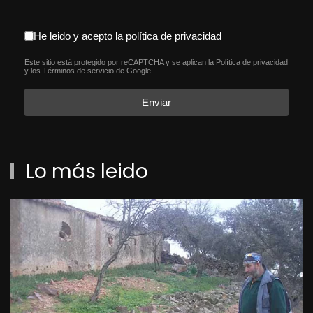
aceptacion política de privacida
He leido y acepto la política de privacidad
Este sitio está protegido por reCAPTCHA y se aplican la
Política de privacidad
reCAPTCHA
*
y los
Términos de servicio
de Google.
Enviar
Lo más leido