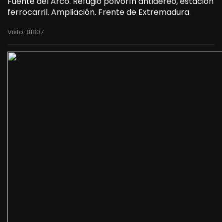
Fuente del Arco. Refugio polvorín antiaéreo, estación
ferrocarril. Ampliación. Frente de Extremadura.
Visto: 81807