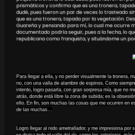
prismáticos y confirmo que es una tronera, tapada
dudé, pues fueron un par de veces lo trasteado si
que es una tronera, tapada por la vegetación. De
Guareña y pensando para mí, lo cual me ocurre m
documentado podría seguir, pues a la fecha, lo q
republicana como franquista, y situándome un po
Para llegar a ella, y no perder visualmente la tronera, 
no, con una valla de alambre de espinos. Como siempre
intento, logro pasarla, con gran sorpresa mía, que no 
atrás, donde está libre la zona de subida; es la obsesió
ello.
En fin, son muchas las cosas que me ocurren en est
de las muchas…
Logro llegar al nido ametrallador, y me impresiona por 
se divisa todo el valle del río, como los anteriores, más