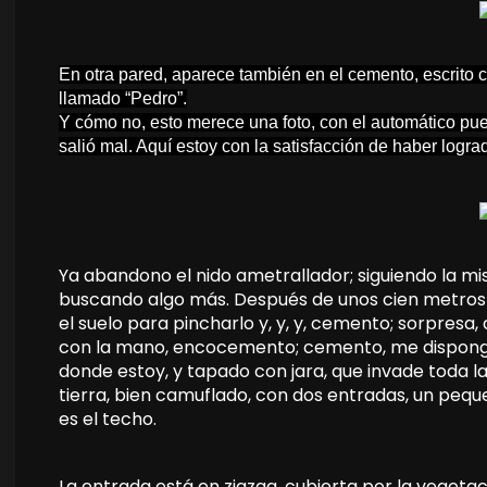
En otra pared, aparece también en el cemento, escrito 
llamado “Pedro”.
Y cómo no, esto merece una foto, con el automático pue
salió mal. Aquí estoy con la satisfacción de haber logrado
Ya abandono el nido ametrallador; siguiendo la mi
buscando algo más. Después de unos cien metros 
el suelo para pincharlo y, y, y, cemento; sorpresa, 
con la mano, encocemento; cemento, me dispongo 
donde estoy, y tapado con jara, que invade toda l
tierra, bien camuflado, con dos entradas, un peq
es el techo.
La entrada está en zigzag, cubierta por la vegeta