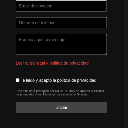
Leer aviso legal y política de privacidad
aceptacion política de privaci
He leido y acepto la política de privacidad
Este sitio está protegido por reCAPTCHA y se aplican la
Política
reCAPTCHA
*
de privacidad
y los
Términos de servicio
de Google.
Enviar