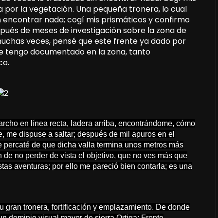
 por la vegetación. Una pequeña tronera, lo cual
n encontrar nada; cogí mis prismáticos y confirmo
spués de meses de investigación sobre la zona de
uchas veces, pensé que este frente ya dado por
ue tengo documentado en la zona, tanto
co.
marcho en línea recta, ladera arriba, encontrándome, cómo
, me dispuse a saltar; después de mil apuros en el
me percaté de que dicha valla termina unos metros más
n de no perder de vista el objetivo, que no ves más que
as aventuras; por ello me pareció bien contarla; es una
su gran tronera, fortificación y emplazamiento. De donde
 un dominio visual mayor de sierra Ortiga; Frente