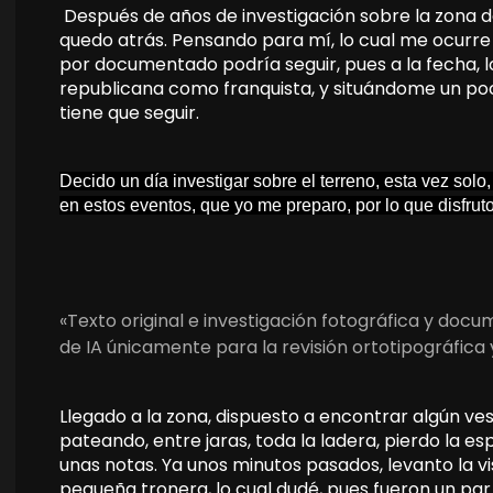
Después de años de investigación sobre la zona d
quedo atrás. Pensando para mí, lo cual me ocurr
por documentado podría seguir, pues a la fecha, 
republicana como franquista, y situándome un poc
tiene que seguir.
Decido un día investigar sobre el terreno, esta vez sol
en estos eventos, que yo me preparo, por lo que disfru
«Texto original e investigación fotográfica y doc
de IA únicamente para la revisión ortotipográfica 
Llegado a la zona, dispuesto a encontrar algún ve
pateando, entre jaras, toda la ladera, pierdo la 
unas notas. Ya unos minutos pasados, levanto la vi
pequeña tronera, lo cual dudé, pues fueron un par