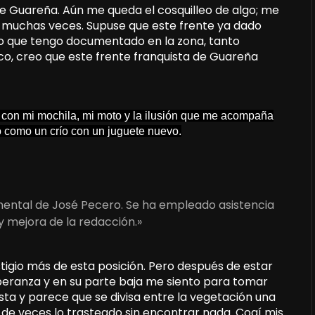
e Guareña. Aún me queda el cosquilleo de algo; me
e muchas veces. Supuse que este frente ya dado
lo que tengo documentado en la zona, tanto
o, creo que este frente franquista de Guareña
o, con mi mochila, mi moto y la ilusión que me acompaña
to como un crío con un juguete nuevo.
umental de José Pecero. Se ha empleado asistencia
y mejora de la redacción.»
stigio más de esta posición. Pero después de estar
esperanza y en su parte baja me siento para tomar
sta y parece que se divisa entre la vegetación una
 de veces lo trasteado sin encontrar nada. Cogí mis