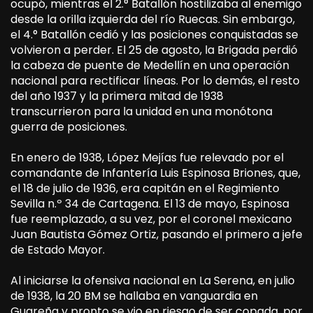
ocupó, mientras el 2.° Batallón hostilizaba al enemigo
desde la orilla izquierda del río Ruecas. Sin embargo,
el 4.° Batallón cedió y las posiciones conquistadas se
volvieron a perder. El 25 de agosto, la Brigada perdió
la cabeza de puente de Medellín en una operación
nacional para rectificar líneas. Por lo demás, el resto
del año 1937 y la primera mitad de 1938
transcurrieron para la unidad en una monótona
guerra de posiciones.
En enero de 1938, López Mejías fue relevado por el
comandante de Infantería Luis Espinosa Briones, que,
el 18 de julio de 1936, era capitán en el Regimiento
Sevilla n.º 34 de Cartagena. El 13 de mayo, Espinosa
fue reemplazado, a su vez, por el coronel mexicano
Juan Bautista Gómez Ortiz, pasando el primero a jefe
de Estado Mayor.
Al iniciarse la ofensiva nacional en La Serena, en julio
de 1938, la 20 BM se hallaba en vanguardia en
Guareña y pronto se vio en riesgo de ser copada, por