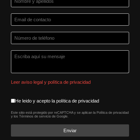
Leer aviso legal y política de privacidad
aceptacion política de privacida
He leido y acepto la política de privacidad
Este sitio está protegido por reCAPTCHA y se aplican la
Política de privacidad
reCAPTCHA
*
y los
Términos de servicio
de Google.
Enviar