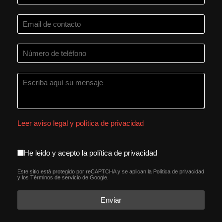
Leer aviso legal y política de privacidad
aceptacion política de privacida
He leido y acepto la política de privacidad
Este sitio está protegido por reCAPTCHA y se aplican la
Política de privacidad
reCAPTCHA
*
y los
Términos de servicio
de Google.
Enviar