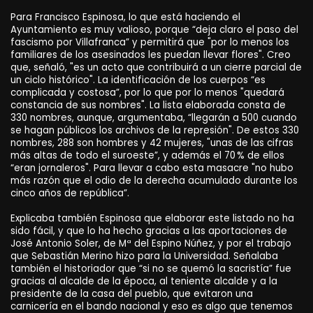
Para Francisco Espinosa, lo que está haciendo el
Ayuntamiento es muy valioso, porque “deja claro el paso del
fascismo por Villafranca” y permitirá que "por lo menos los
familiares de los asesinados les puedan llevar flores". Creo
que, señaló, "es un acto que contribuirá a un cierre parcial de
un ciclo histórico". La identificación de los cuerpos “es
complicada y costosa”, por lo que por lo menos "quedará
constancia de sus nombres". La lista elaborada consta de
330 nombres, aunque, argumentaba, “llegarán a 500 cuando
se hagan públicos los archivos de la represión". De estos 330
nombres, 288 son hombres y 42 mujeres, "unas de las cifras
más altas de todo el suroeste”, y además el 70 % de ellos
“eran jornaleros". Para llevar a cabo esta masacre "no hubo
más razón que el odio de la derecha acumulado durante los
cinco años de república”.
Explicaba también Espinosa que elaborar este listado no ha
sido fácil, y que lo ha hecho gracias a las aportaciones de
José Antonio Soler, de Mª del Espino Núñez, y por el trabajo
que Sebastián Merino hizo para la Universidad. Señalaba
también el historiador que “si no se quemó la sacristía” fue
gracias al alcalde de la época, al teniente alcalde y a la
presidente de la casa del pueblo, que evitaron una
carnicería en el bando nacional y eso es algo que tenemos