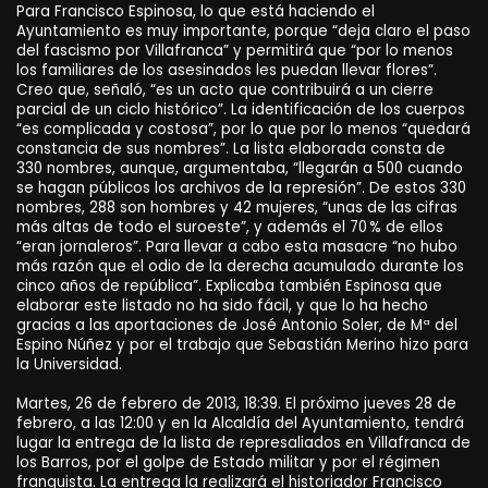
Para Francisco Espinosa, lo que está haciendo el
Ayuntamiento es muy importante, porque “deja claro el paso
del fascismo por Villafranca” y permitirá que “por lo menos
los familiares de los asesinados les puedan llevar flores”.
Creo que, señaló, “es un acto que contribuirá a un cierre
parcial de un ciclo histórico”. La identificación de los cuerpos
“es complicada y costosa”, por lo que por lo menos “quedará
constancia de sus nombres”. La lista elaborada consta de
330 nombres, aunque, argumentaba, “llegarán a 500 cuando
se hagan públicos los archivos de la represión”. De estos 330
nombres, 288 son hombres y 42 mujeres, “unas de las cifras
más altas de todo el suroeste”, y además el 70 % de ellos
“eran jornaleros”. Para llevar a cabo esta masacre “no hubo
más razón que el odio de la derecha acumulado durante los
cinco años de república”. Explicaba también Espinosa que
elaborar este listado no ha sido fácil, y que lo ha hecho
gracias a las aportaciones de José Antonio Soler, de Mª del
Espino Núñez y por el trabajo que Sebastián Merino hizo para
la Universidad.
Martes, 26 de febrero de 2013, 18:39. El próximo jueves 28 de
febrero, a las 12:00 y en la Alcaldía del Ayuntamiento, tendrá
lugar la entrega de la lista de represaliados en Villafranca de
los Barros, por el golpe de Estado militar y por el régimen
franquista. La entrega la realizará el historiador Francisco