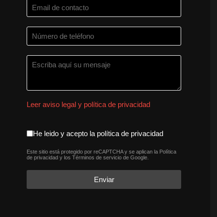
Leer aviso legal y política de privacidad
aceptacion política de privaci
He leido y acepto la política de privacidad
Este sitio está protegido por reCAPTCHA y se aplican la
Política
reCAPTCHA
*
de privacidad
y los
Términos de servicio
de Google.
Enviar