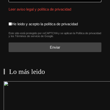
Leer aviso legal y política de privacidad
aceptacion política de privacida
He leido y acepto la política de privacidad
Este sitio está protegido por reCAPTCHA y se aplican la
Política de privacidad
reCAPTCHA
*
y los
Términos de servicio
de Google.
Enviar
Lo más leido