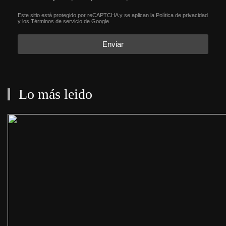
Este sitio está protegido por reCAPTCHA y se aplican la
Política de privacidad
reCAPTCHA
*
y los
Términos de servicio
de Google.
Enviar
Lo más leido