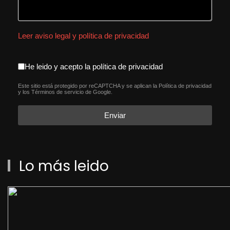
Leer aviso legal y política de privacidad
aceptacion política de privacida
He leido y acepto la política de privacidad
Este sitio está protegido por reCAPTCHA y se aplican la
Política de privacidad
reCAPTCHA
*
y los
Términos de servicio
de Google.
Enviar
Lo más leido