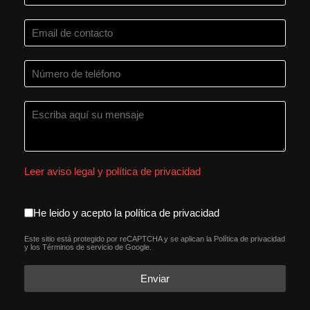
Leer aviso legal y política de privacidad
aceptacion política de privacida
He leido y acepto la política de privacidad
Este sitio está protegido por reCAPTCHA y se aplican la
Política de privacidad
reCAPTCHA
*
y los
Términos de servicio
de Google.
Enviar