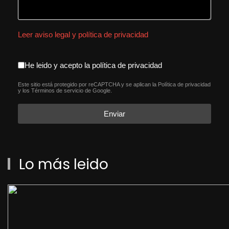
Leer aviso legal y política de privacidad
aceptacion política de privacida
He leido y acepto la política de privacidad
Este sitio está protegido por reCAPTCHA y se aplican la
Política de privacidad
reCAPTCHA
*
y los
Términos de servicio
de Google.
Enviar
Lo más leido