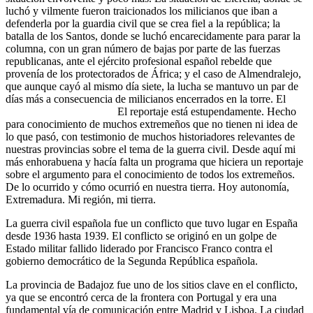
luchó y vilmente fueron traicionados los milicianos que iban a
defenderla por la guardia civil que se crea fiel a la república; la
batalla de los Santos, donde se luchó encarecidamente para parar la
columna, con un gran número de bajas por parte de las fuerzas
republicanas, ante el ejército profesional español rebelde que
provenía de los protectorados de África; y el caso de Almendralejo,
que aunque cayó al mismo día siete, la lucha se mantuvo un par de
días más a consecuencia de milicianos encerrados en la torre. El
El reportaje está estupendamente. Hecho
para conocimiento de muchos extremeños que no tienen ni idea de
lo que pasó, con testimonio de muchos historiadores relevantes de
nuestras provincias sobre el tema de la guerra civil. Desde aquí mi
más enhorabuena y hacía falta un programa que hiciera un reportaje
sobre el argumento para el conocimiento de todos los extremeños.
De lo ocurrido y cómo ocurrió en nuestra tierra. Hoy autonomía,
Extremadura. Mi región, mi tierra.
La guerra civil española fue un conflicto que tuvo lugar en España
desde 1936 hasta 1939. El conflicto se originó en un golpe de
Estado militar fallido liderado por Francisco Franco contra el
gobierno democrático de la Segunda República española.
La provincia de Badajoz fue uno de los sitios clave en el conflicto,
ya que se encontró cerca de la frontera con Portugal y era una
fundamental vía de comunicación entre Madrid y Lisboa. La ciudad