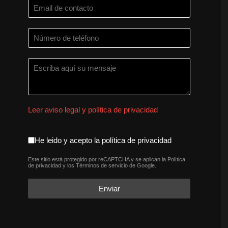
Leer aviso legal y política de privacidad
aceptacion política de privaci
He leido y acepto la política de privacidad
Este sitio está protegido por reCAPTCHA y se aplican la
Política
reCAPTCHA
*
de privacidad
y los
Términos de servicio
de Google.
Enviar