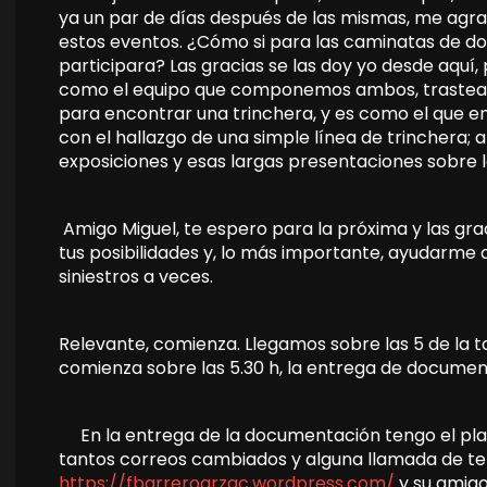
ya un par de días después de las mismas, me ag
estos eventos. ¿Cómo si para las caminatas de do
participara? Las gracias se las doy yo desde aquí,
como el equipo que componemos ambos, trasteand
para encontrar una trinchera, y es como el que e
con el hallazgo de una simple línea de trinchera; 
exposiciones y esas largas presentaciones sobre la
Amigo Miguel, te espero para la próxima y las gr
tus posibilidades y, lo más importante, ayudarme
siniestros a veces.
Relevante, comienza. Llegamos sobre las 5 de la t
comienza sobre las 5.30 h, la entrega de documen
En la entrega de la documentación tengo el pl
tantos correos cambiados y alguna llamada de tel
https://fbarreroarzac.wordpress.com/
y su amigo