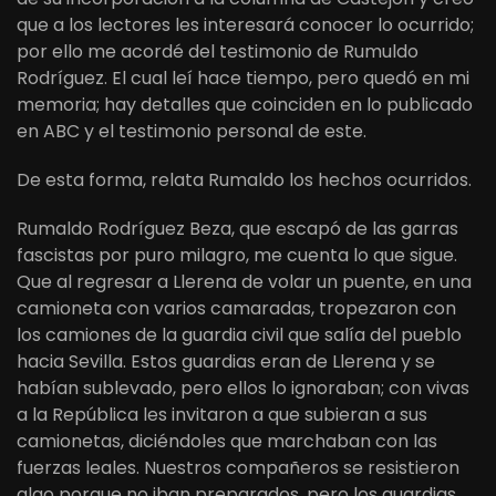
que a los lectores les interesará conocer lo ocurrido;
por ello me acordé del testimonio de Rumuldo
Rodríguez. El cual leí hace tiempo, pero quedó en mi
memoria; hay detalles que coinciden en lo publicado
en ABC y el testimonio personal de este.
De esta forma, relata Rumaldo los hechos ocurridos.
Rumaldo Rodríguez Beza, que escapó de las garras
fascistas por puro milagro, me cuenta lo que sigue.
Que al regresar a Llerena de volar un puente, en una
camioneta con varios camaradas, tropezaron con
los camiones de la guardia civil que salía del pueblo
hacia Sevilla. Estos guardias eran de Llerena y se
habían sublevado, pero ellos lo ignoraban; con vivas
a la República les invitaron a que subieran a sus
camionetas, diciéndoles que marchaban con las
fuerzas leales. Nuestros compañeros se resistieron
algo porque no iban preparados, pero los guardias