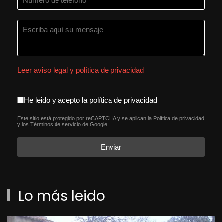
Leer aviso legal y política de privacidad
aceptacion política de privacida
He leido y acepto la política de privacidad
Este sitio está protegido por reCAPTCHA y se aplican la
Política de privacidad
reCAPTCHA
*
y los
Términos de servicio
de Google.
Enviar
Lo más leido