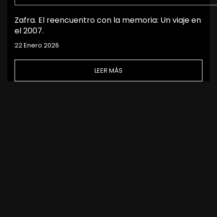
Zafra. El reencuentro con la memoria: Un viaje en
el 2007.
22 Enero 2026
LEER MÁS
Inicio
Aviso Legal | Política de privacidad
Contacto
Mapa del sitio
Gestionar cookies