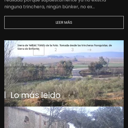
ninguna trinchera, ningún búnker, no ex…
LEER MÁS
1
2
3
Lo más leido