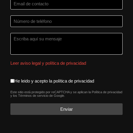
Leer aviso legal y política de privacidad
aceptacion política de privacida
He leido y acepto la política de privacidad
Este sitio está protegido por reCAPTCHA y se aplican la
Política de privacidad
reCAPTCHA
*
y los
Términos de servicio
de Google.
Enviar