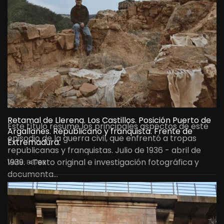
civil. Una historia de
resistencia, olvido y memoria.
Reportaje Gráfico.
Republicanos y franquistas .
Frente de Extremadura.
18 Enero 2024
Retamal de Llerena. Los Castillos. Posición Puerto de
Este título resume los principales aspectos de este
Argallanes. Republicano y franquista. Frente de
episodio de la guerra civil, que enfrentó a tropas
Extremadura.
republicanas y franquistas. Julio de 1936 - abril de
1939. «Texto original e investigación fotográfica y
Visto: 83788
documenta…
LEER MÁS