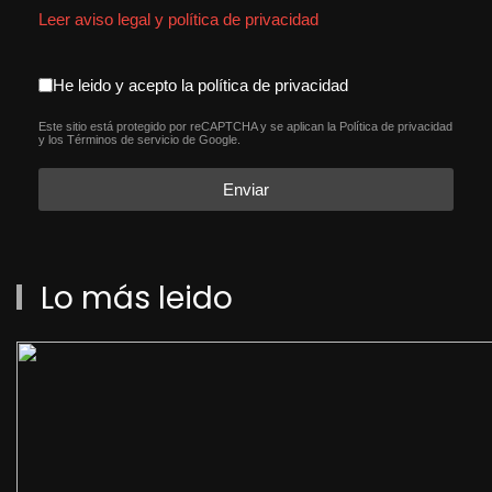
Leer aviso legal y política de privacidad
aceptacion política de privacida
He leido y acepto la política de privacidad
Este sitio está protegido por reCAPTCHA y se aplican la
Política de privacidad
reCAPTCHA
*
y los
Términos de servicio
de Google.
Enviar
Lo más leido