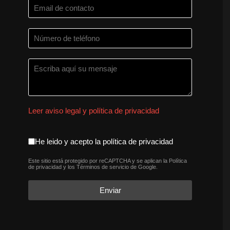
Leer aviso legal y política de privacidad
aceptacion política de privaci
He leido y acepto la política de privacidad
Este sitio está protegido por reCAPTCHA y se aplican la
Política
reCAPTCHA
*
de privacidad
y los
Términos de servicio
de Google.
Enviar