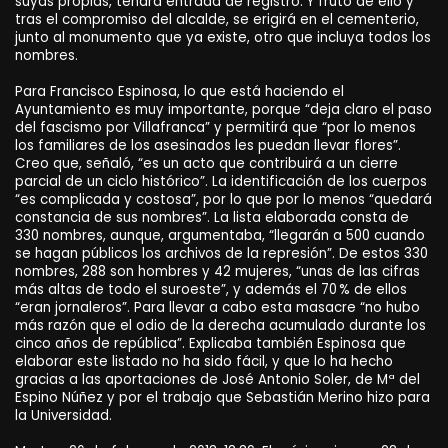
suyas propias, tendrá entrada de registro. Y fruto de ello y
tras el compromiso del alcalde, se erigirá en el cementerio,
junto al monumento que ya existe, otro que incluya todos los
nombres.
Para Francisco Espinosa, lo que está haciendo el
Ayuntamiento es muy importante, porque “deja claro el paso
del fascismo por Villafranca” y permitirá que “por lo menos
los familiares de los asesinados les puedan llevar flores”.
Creo que, señaló, “es un acto que contribuirá a un cierre
parcial de un ciclo histórico”. La identificación de los cuerpos
“es complicada y costosa”, por lo que por lo menos “quedará
constancia de sus nombres”. La lista elaborada consta de
330 nombres, aunque, argumentaba, “llegarán a 500 cuando
se hagan públicos los archivos de la represión”. De estos 330
nombres, 288 son hombres y 42 mujeres, “unas de las cifras
más altas de todo el suroeste”, y además el 70 % de ellos
“eran jornaleros”. Para llevar a cabo esta masacre “no hubo
más razón que el odio de la derecha acumulado durante los
cinco años de república”. Explicaba también Espinosa que
elaborar este listado no ha sido fácil, y que lo ha hecho
gracias a las aportaciones de José Antonio Soler, de Mª del
Espino Núñez y por el trabajo que Sebastián Merino hizo para
la Universidad.