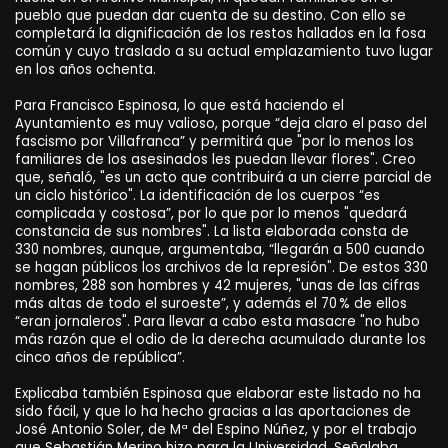
pueblo que puedan dar cuenta de su destino. Con ello se
completará la dignificación de los restos hallados en la fosa
común y cuyo traslado a su actual emplazamiento tuvo lugar
en los años ochenta.
Para Francisco Espinosa, lo que está haciendo el
Ayuntamiento es muy valioso, porque “deja claro el paso del
fascismo por Villafranca” y permitirá que "por lo menos los
familiares de los asesinados les puedan llevar flores". Creo
que, señaló, "es un acto que contribuirá a un cierre parcial de
un ciclo histórico". La identificación de los cuerpos “es
complicada y costosa”, por lo que por lo menos "quedará
constancia de sus nombres". La lista elaborada consta de
330 nombres, aunque, argumentaba, “llegarán a 500 cuando
se hagan públicos los archivos de la represión". De estos 330
nombres, 288 son hombres y 42 mujeres, "unas de las cifras
más altas de todo el suroeste”, y además el 70 % de ellos
“eran jornaleros". Para llevar a cabo esta masacre "no hubo
más razón que el odio de la derecha acumulado durante los
cinco años de república”.
Explicaba también Espinosa que elaborar este listado no ha
sido fácil, y que lo ha hecho gracias a las aportaciones de
José Antonio Soler, de Mª del Espino Núñez, y por el trabajo
que Sebastián Merino hizo para la Universidad. Señalaba