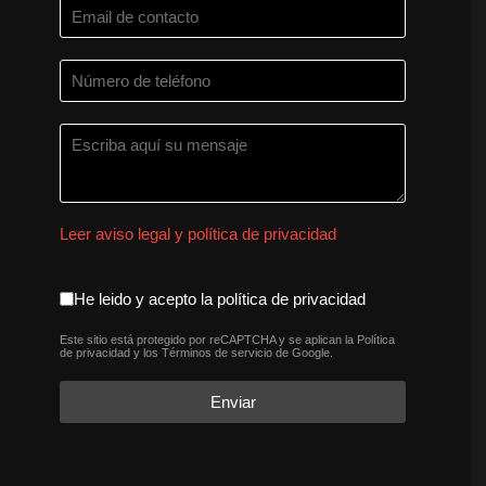
Leer aviso legal y política de privacidad
aceptacion política de privaci
He leido y acepto la política de privacidad
Este sitio está protegido por reCAPTCHA y se aplican la
Política
reCAPTCHA
*
de privacidad
y los
Términos de servicio
de Google.
Enviar