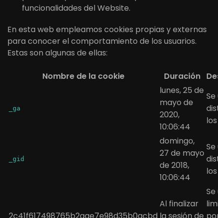
funcionalidades del Website.
En esta web empleamos cookies propias y externas
para conocer el comportamiento de los usuarios.
Estas son algunas de ellas:
Nombre de la cookie
Duración
De
lunes, 25 de
Se
mayo de
dis
_ga
2020,
los
10:06:44
domingo,
Se
27 de mayo
dis
_gid
de 2018,
los
10:06:44
Se
Al finalizar
lim
2c41f617498765b2aae7e98d35b0acbd
la sesión de
po