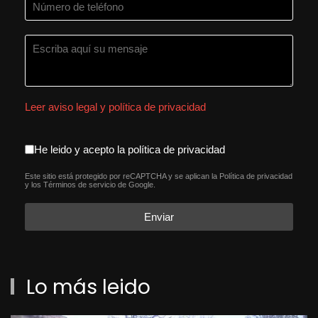
Leer aviso legal y política de privacidad
aceptacion política de privacida
He leido y acepto la política de privacidad
Este sitio está protegido por reCAPTCHA y se aplican la
Política de privacidad
reCAPTCHA
*
y los
Términos de servicio
de Google.
Enviar
Lo más leido