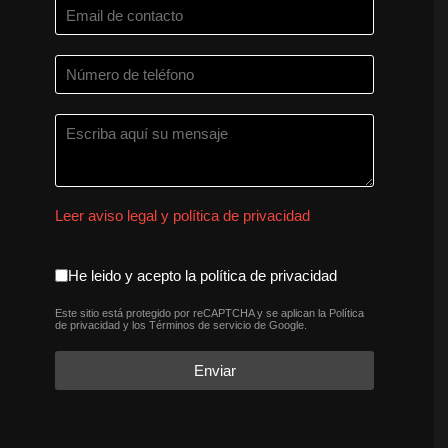
Leer aviso legal y política de privacidad
aceptacion política de privaci
He leido y acepto la política de privacidad
Este sitio está protegido por reCAPTCHA y se aplican la
Política
reCAPTCHA
*
de privacidad
y los
Términos de servicio
de Google.
Enviar