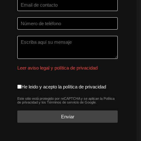
Leer aviso legal y política de privacidad
aceptacion política de privaci
He leido y acepto la política de privacidad
Este sitio está protegido por reCAPTCHA y se aplican la
Política
reCAPTCHA
*
de privacidad
y los
Términos de servicio
de Google.
Enviar