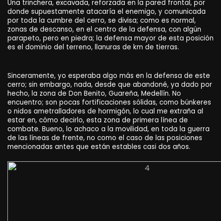
Una trinchera, excavada, reforzada en la pared frontal, por
donde supuestamente atacaría el enemigo, y comunicada
por toda la cumbre del cerro, se divisa; como es normal,
zonas de descanso, en el centro de la defensa, con algún
parapeto, pero en piedra; la defensa mayor de esta posición
es el dominio del terreno, llanuras de km de tierras.
Sinceramente, yo esperaba algo más en la defensa de este
cerro; sin embargo, nada, desde que abandoné, ya dado por
hecho, la zona de Don Benito, Guareña, Medellín. No
encuentro; son pocas fortificaciones sólidas, como búnkeres
o nidos ametralladores de hormigón, lo cual me extraña al
estar en, cómo decirlo, esta zona de primera línea de
combate. Bueno, lo achaco a la movilidad, en toda la guerra
de las líneas de frente, no como el caso de las posiciones
mencionadas antes que están estables casi dos años.