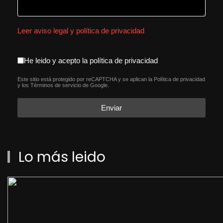
Leer aviso legal y política de privacidad
aceptacion política de privacida
He leido y acepto la política de privacidad
Este sitio está protegido por reCAPTCHA y se aplican la
Política de privacidad
reCAPTCHA
*
y los
Términos de servicio
de Google.
Enviar
Lo más leido