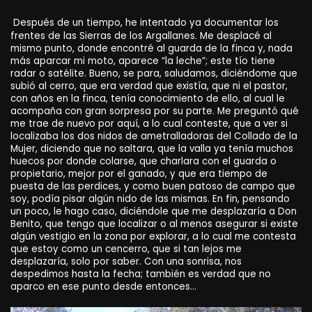
Después de un tiempo, he intentado ya documentar los
frentes de las Sierras de los Argallanes. Me desplacé al
mismo punto, donde encontré al guarda de la finca y, nada
más aparcar mi moto, aparece “la leche”; este tío tiene
radar o satélite. Bueno, se para, saludamos, diciéndome que
subió al cerro, que era verdad que existía, que ni el pastor,
con años en la finca, tenía conocimiento de ello, al cual le
acompaña con gran sorpresa por su parte. Me preguntó qué
me trae de nuevo por aquí, a lo cual conteste, que a ver si
localizaba los dos nidos de ametralladoras del Collado de la
Mujer, diciendo que no saltara, que la valla ya tenía muchos
huecos por donde colarse, que charlara con el guarda o
propietario, mejor por el ganado, y que era tiempo de
puesta de las perdices, y como buen patoso de campo que
soy, podía pisar algún nido de las mismas. En fin, pensando
un poco, le hago caso, diciéndole que me desplazaría a Don
Benito, que tengo que localizar o al menos asegurar si existe
algún vestigio en la zona por explorar, a lo cual me contesta
que estoy como un cencerro, que si tan lejos me
desplazaría, solo por saber. Con una sonrisa, nos
despedimos hasta la fecha; también es verdad que no
aparco en ese punto desde entonces…