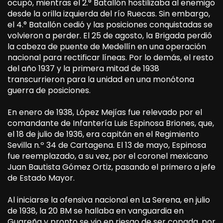
ocupó, mientras el 2.° Batallón hostilizaba al enemigo
desde la orilla izquierda del río Ruecas. Sin embargo,
el 4.° Batallón cedió y las posiciones conquistadas se
volvieron a perder. El 25 de agosto, la Brigada perdió
la cabeza de puente de Medellín en una operación
nacional para rectificar líneas. Por lo demás, el resto
del año 1937 y la primera mitad de 1938
transcurrieron para la unidad en una monótona
guerra de posiciones.
En enero de 1938, López Mejías fue relevado por el
comandante de Infantería Luis Espinosa Briones, que,
el 18 de julio de 1936, era capitán en el Regimiento
Sevilla n.º 34 de Cartagena. El 13 de mayo, Espinosa
fue reemplazado, a su vez, por el coronel mexicano
Juan Bautista Gómez Ortiz, pasando el primero a jefe
de Estado Mayor.
Al iniciarse la ofensiva nacional en La Serena, en julio
de 1938, la 20 BM se hallaba en vanguardia en
Guareña y pronto se vio en riesgo de ser copada, por