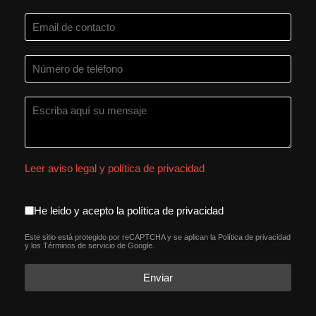
Leer aviso legal y política de privacidad
aceptacion política de privacida
He leido y acepto la política de privacidad
Este sitio está protegido por reCAPTCHA y se aplican la
Política de privacidad
reCAPTCHA
*
y los
Términos de servicio
de Google.
Enviar