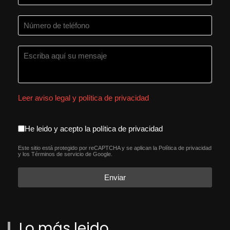
Leer aviso legal y política de privacidad
aceptacion política de privacida
He leido y acepto la política de privacidad
Este sitio está protegido por reCAPTCHA y se aplican la
Política de privacidad
reCAPTCHA
*
y los
Términos de servicio
de Google.
Enviar
Lo más leido