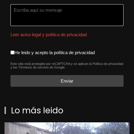
Leer aviso legal y política de privacidad
aceptacion política de privacida
He leido y acepto la política de privacidad
Este sitio está protegido por reCAPTCHA y se aplican la
Política de privacidad
reCAPTCHA
*
y los
Términos de servicio
de Google.
Enviar
Lo más leido