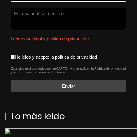
Leer aviso legal y política de privacidad
aceptacion política de privacida
He leido y acepto la política de privacidad
Este sitio está protegido por reCAPTCHA y se aplican la
Política de privacidad
reCAPTCHA
*
y los
Términos de servicio
de Google.
Enviar
Lo más leido