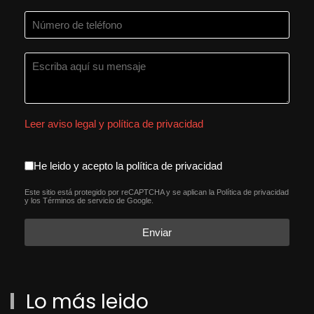
Leer aviso legal y política de privacidad
aceptacion política de privacida
He leido y acepto la política de privacidad
Este sitio está protegido por reCAPTCHA y se aplican la
Política de privacidad
reCAPTCHA
*
y los
Términos de servicio
de Google.
Enviar
Lo más leido