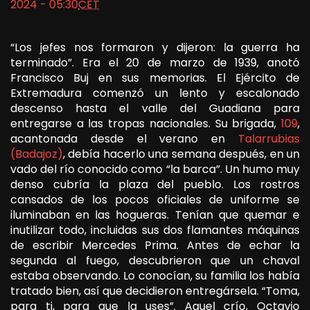
2024 - 05:30
CET
“Los jefes nos formaron y dijeron: la guerra ha
terminado”. Era el 20 de marzo de 1939, anotó
Francisco Buj en sus memorias. El Ejército de
Extremadura comenzó un lento y escalonado
descenso hasta el valle del Guadiana para
entregarse a las tropas nacionales. Su brigada,
109
,
acantonada desde el verano en
Talarrubias
(Badajoz)
, debía hacerlo una semana después, en un
vado del río conocido como “la barca”. Un humo muy
denso cubría la plaza del pueblo. Los rostros
cansados de los pocos oficiales de uniforme se
iluminaban en las hogueras. Tenían que quemar e
inutilizar todo, incluidas sus dos flamantes máquinas
de escribir Mercedes Prima. Antes de echar la
segunda al fuego, descubrieron que un chaval
estaba observando. Lo conocían, su familia los había
tratado bien, así que decidieron entregársela. “Toma,
para ti, para que la uses”. Aquel crío, Octavio