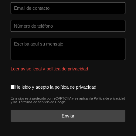
Leer aviso legal y política de privacidad
aceptacion política de privacida
He leido y acepto la política de privacidad
Este sitio está protegido por reCAPTCHA y se aplican la
Política de privacidad
reCAPTCHA
*
y los
Términos de servicio
de Google.
Enviar