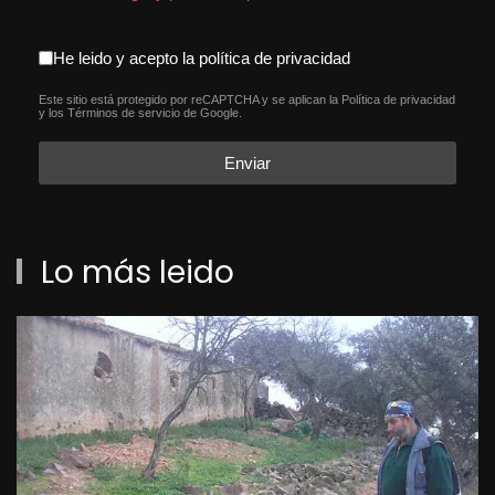
aceptacion política de privacida
He leido y acepto la política de privacidad
Este sitio está protegido por reCAPTCHA y se aplican la
Política de privacidad
reCAPTCHA
*
y los
Términos de servicio
de Google.
Enviar
Lo más leido