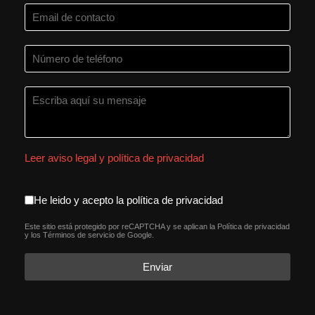
Leer aviso legal y política de privacidad
aceptacion política de privacida
He leido y acepto la política de privacidad
Este sitio está protegido por reCAPTCHA y se aplican la
Política de privacidad
reCAPTCHA
*
y los
Términos de servicio
de Google.
Enviar