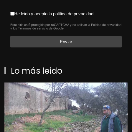
aceptacion política de privacida
He leido y acepto la política de privacidad
Este sitio está protegido por reCAPTCHA y se aplican la
Política de privacidad
reCAPTCHA
*
y los
Términos de servicio
de Google.
Enviar
Lo más leido